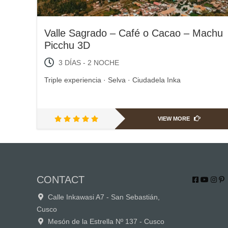
Valle Sagrado – Café o Cacao – Machu
Picchu 3D
3 DÍAS - 2 NOCHE
Triple experiencia · Selva · Ciudadela Inka
VIEW MORE
CONTACT
Calle Inkawasi A7 - San Sebastián,
Cusco
Mesón de la Estrella Nº 137 - Cusco