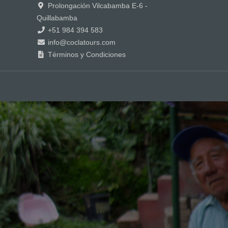
Prolongación Vilcabamba E-6 -
Quillabamba
+51 984 394 583
info@coclatours.com
Términos y Condiciones