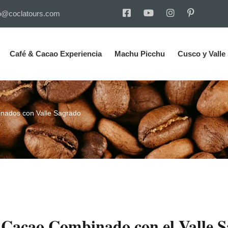
o@coclatours.com
Café & Cacao Experiencia
Machu Picchu
Cusco y Valle
nados con Valle Sagrado
 Cacao Combinado con el Valle 