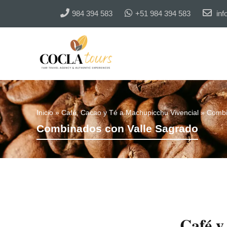
984 394 583
+51 984 394 583
inf
Inicio
»
Café, Cacao y Té a Machupicchu Vivencial
»
Combi
Combinados con Valle Sagrado
Café y