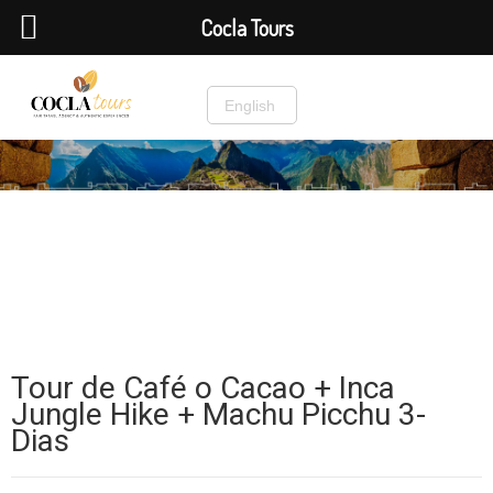
Cocla Tours
English
Inicio
»
Café, Cacao y Té a Machupicchu Vivencial
»
Tour de Café o
Cacao + Inca Jungle Hike + Machu Picchu 3-Dias
Café, Cacao y Té a Machupicchu Vivencial
,
Cultura + Aventura
Tour de Café o Cacao + Inca
Jungle Hike + Machu Picchu 3-
Dias