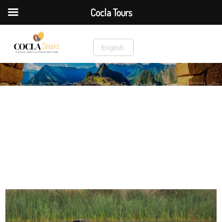
Cocla Tours
English
Inicio
»
Lima, Arequipa y Puno
Lima, Arequipa y Puno