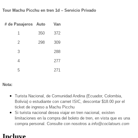
Tour Machu Picchu en tren 1d – Servicio Privado
# de Pasajeros
Auto
Van
1
350
372
2
298
309
3
288
4
277
5
271
Nota:
Turista Nacional, de Comunidad Andina (Ecuador, Colombia,
Bolivia) o estudiante con carnet ISIC, descontar $18.00 por el
ticket de ingreso a Machu Picchu
Si turista nacional desea viajar en tren nacional, existen
limitaciones en la compra del boleto de tren, en vista que es una
compra personal. Consulte con nosotros a
info@coclatours.com
Incluye