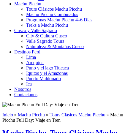
Machu Picchu
Tours Clásicos Machu Picchu
Machu Picchu Combinados
Programas Machu Picchu 4–6 Días
Treks a Machu Picchu
Cusco y Valle Sagrado
City & Cultura Cusco
Valle Sagrado Tours
Naturaleza & Montañas Cusco
Destinos Perú
Lima
Arequipa
Puno y el lago Titicaca
Iquitos y el Amazonas
Puerto Maldonado
Ica
Nosotros
Contactanos
Inicio
»
Machu Picchu
»
Tours Clásicos Machu Picchu
»
Machu
Picchu Full Day: Viaje en Tren
Machu Picchu
,
Tours Clásicos Machu