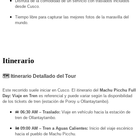
Disfruta de la comodidad de un servicio con traslados incluidos
desde Cusco.
Tiempo libre para capturar las mejores fotos de la maravilla del
mundo.
Itinerario
🗺️ Itinerario Detallado del Tour
Este recorrido suele iniciar en Cusco. El itinerario del
Machu Picchu Full
Day: Viaje en Tren
es referencial y puede variar según la disponibilidad
de los tickets de tren (estación de Poroy u Ollantaytambo).
🚐
06:30 AM – Traslado:
Viaje en vehículo hacia la estación de
tren de Ollantaytambo.
🚂
09:00 AM – Tren a Aguas Calientes:
Inicio del viaje escénico
hacia el pueblo de Machu Picchu.