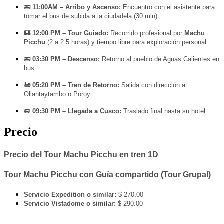
🚌
11:00AM – Arribo y Ascenso:
Encuentro con el asistente para
tomar el bus de subida a la ciudadela (30 min).
🏰
12:00 PM – Tour Guiado:
Recorrido profesional por
Machu
Picchu
(2 a 2.5 horas) y tiempo libre para exploración personal.
🚌
03:30 PM – Descenso:
Retorno al pueblo de Aguas Calientes en
bus.
🚂
05:20 PM – Tren de Retorno:
Salida con dirección a
Ollantaytambo o Poroy.
🚐
09:30 PM – Llegada a Cusco:
Traslado final hasta su hotel.
Precio
Precio del Tour Machu Picchu en tren 1D
Tour Machu Picchu con Guía compartido (Tour Grupal)
Servicio Expedition o similar:
$ 270.00
Servicio Vistadome o similar:
$ 290.00