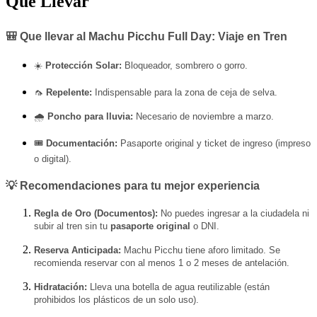
Que Llevar
🎒 Que llevar al Machu Picchu Full Day: Viaje en Tren
☀️
Protección Solar:
Bloqueador, sombrero o gorro.
🦟
Repelente:
Indispensable para la zona de ceja de selva.
🌧️
Poncho para lluvia:
Necesario de noviembre a marzo.
🎟️
Documentación:
Pasaporte original y ticket de ingreso (impreso
o digital).
💡 Recomendaciones para tu mejor experiencia
Regla de Oro (Documentos):
No puedes ingresar a la ciudadela ni
subir al tren sin tu
pasaporte original
o DNI.
Reserva Anticipada:
Machu Picchu tiene aforo limitado. Se
recomienda reservar con al menos 1 o 2 meses de antelación.
Hidratación:
Lleva una botella de agua reutilizable (están
prohibidos los plásticos de un solo uso).