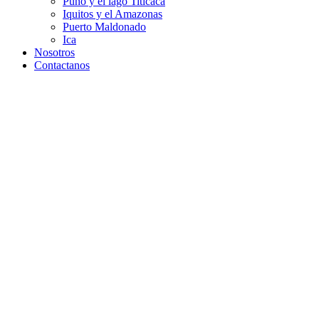
Puno y el lago Titicaca
Iquitos y el Amazonas
Puerto Maldonado
Ica
Nosotros
Contactanos