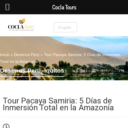
Cocla Tours
English
Inicio
»
Destinos Perú
»
Tour Pacaya Samiria: 5 Días de Inmersión
Total en la Amazonía
Destinos Perú
,
Iquitos
Tour Pacaya Samiria: 5 Días de
Inmersión Total en la Amazonía