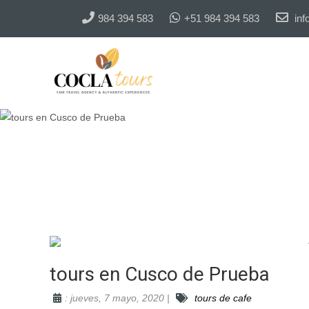
984 394 583
+51 984 394 583
inf
Inicio
»
Blog
»
tours en Cusco de Prueba
tours de cafe
tours en Cusco de Prueba
: jueves, 7 mayo, 2020 |
tours de cafe