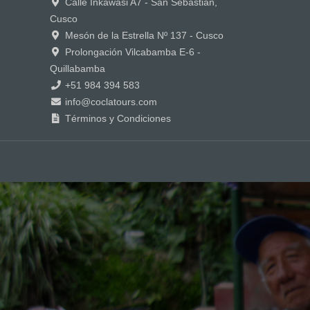
Calle Inkawasi A7 - San Sebastián,
Cusco
Mesón de la Estrella Nº 137 - Cusco
Prolongación Vilcabamba E-6 -
Quillabamba
+51 984 394 583
info@coclatours.com
Términos y Condiciones