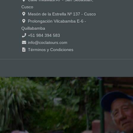
Cusco
Mesón de la Estrella Nº 137 - Cusco
Prolongación Vilcabamba E-6 -
Quillabamba
+51 984 394 583
info@coclatours.com
Términos y Condiciones