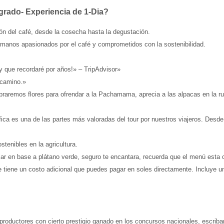
grado- Experiencia de 1-Dia
?
ón del café, desde la cosecha hasta la degustación.
rmanos apasionados por el café y comprometidos con la sostenibilidad.
 que recordaré por años!» – TripAdvisor»
 camino.»
raremos flores para ofrendar a la Pachamama, aprecia a las alpacas en la rut
fica es una de las partes más valoradas del tour por nuestros viajeros. Desd
tenibles en la agricultura.
ar en base a plátano verde, seguro te encantara, recuerda que el menú esta c
ste tiene un costo adicional que puedes pagar en soles directamente. Incluye u
a productores con cierto prestigio ganado en los concursos nacionales, escrib