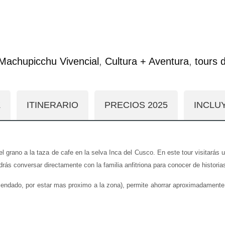
Machupicchu Vivencial
,
Cultura + Aventura
,
tours 
Z
ITINERARIO
PRECIOS 2025
INCLU
del grano a la taza de cafe en la selva Inca del Cusco. En este tour visitar
drás conversar directamente con la familia anfitriona para conocer de histori
ndado, por estar mas proximo a la zona), permite ahorrar aproximadamente 