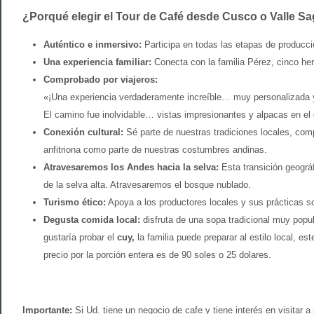
¿Porqué elegir el Tour de Café desde Cusco o Valle Sa
Auténtico e inmersivo:
Participa en todas las etapas de producci
Una experiencia familiar:
Conecta con la familia Pérez, cinco he
Comprobado por viajeros:
«¡Una experiencia verdaderamente increíble… muy personalizada y
El camino fue inolvidable… vistas impresionantes y alpacas en el
Conexión cultural:
Sé parte de nuestras tradiciones locales, comp
anfitriona como parte de nuestras costumbres andinas.
Atravesaremos los Andes hacia la selva:
Esta transición geográ
de la selva alta. Atravesaremos el bosque nublado.
Turismo ético:
Apoya a los productores locales y sus prácticas sos
Degusta comida local:
disfruta de una sopa tradicional muy popul
gustaría probar el
cuy,
la familia puede preparar al estilo local, e
precio por la porción entera es de 90 soles o 25 dolares.
Importante:
Si Ud. tiene un negocio de cafe y tiene interés en visitar 